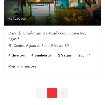
R$ 1.250.000
Casa de Condomínio à Venda com 4 quartos,
235m²
Centro, Águas de Santa Bárbara-SP
4 Quartos
4 Banheiros
2 Vagas
235 m²
Mais informações
‹
1
›