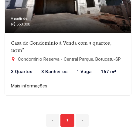
A partir de:
R$ 550.000
Casa de Condomínio à Venda com 3 quartos,
167m²
Condominio Reserva - Central Parque, Botucatu-SP
3 Quartos
3 Banheiros
1 Vaga
167 m²
Mais informações
‹
1
›