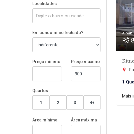
Localidades
Em condomínio fechado?
A parti
R$ 
Kitne
Preço mínimo
Preço máximo
Pa
1 Qua
Quartos
Mais 
1
2
3
4+
Área mínima
Área máxima