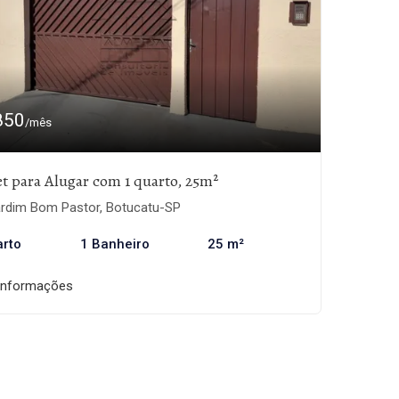
850
/mês
et para Alugar com 1 quarto, 25m²
rdim Bom Pastor, Botucatu-SP
arto
1 Banheiro
25 m²
informações