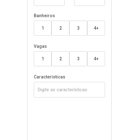
Banheiros
1
2
3
4+
Vagas
1
2
3
4+
Características