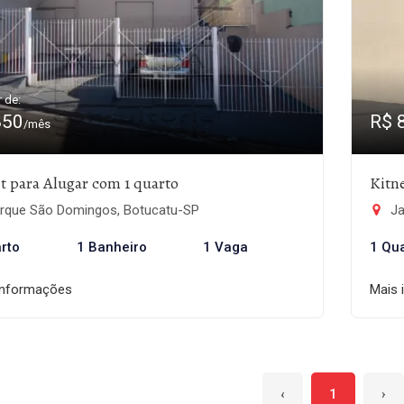
r de:
850
R$ 
/mês
t para Alugar com 1 quarto
Kitn
rque São Domingos, Botucatu-SP
Ja
rto
1 Banheiro
1 Vaga
1 Qu
informações
Mais 
‹
1
›