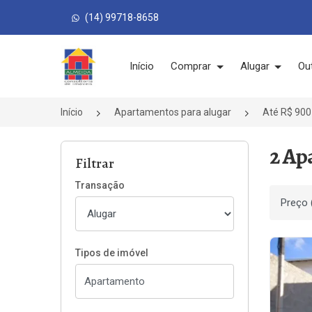
(14) 99718-8658
Página inicial
Início
Comprar
Alugar
Ou
Início
Apartamentos para alugar
Até R$ 900
2 Ap
Filtrar
Transação
Ordenar
Tipos de imóvel