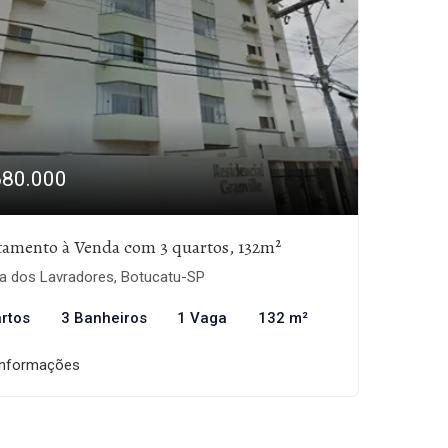
680.000
tamento à Venda com 3 quartos, 132m²
la dos Lavradores, Botucatu-SP
rtos
3 Banheiros
1 Vaga
132 m²
informações