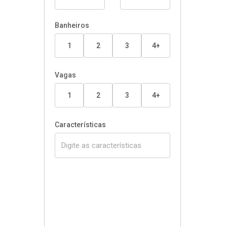
Banheiros
1
2
3
4+
Vagas
1
2
3
4+
Características