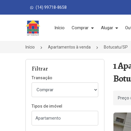
(14) 99718-8658
Página inicial
Início
Comprar
Alugar
Ou
Início
Apartamentos à venda
Botucatu/SP
1 Ap
Filtrar
Botu
Transação
Ordenar
Tipos de imóvel