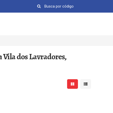
 Vila dos Lavradores,
Mostrar resultados em 
Mostrar resultad