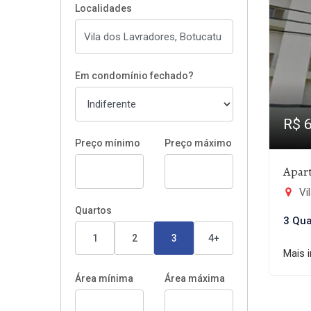
Localidades
Em condomínio fechado?
R$ 
Preço mínimo
Preço máximo
Apar
Vi
Quartos
3 Qua
1
2
3
4+
Mais 
Área mínima
Área máxima