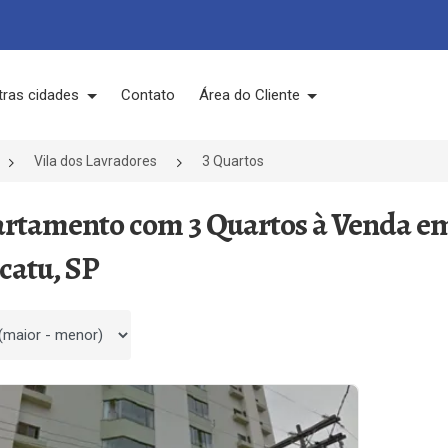
tras cidades
Contato
Área do Cliente
Vila dos Lavradores
3 Quartos
artamento com 3 Quartos à Venda em
catu, SP
 por