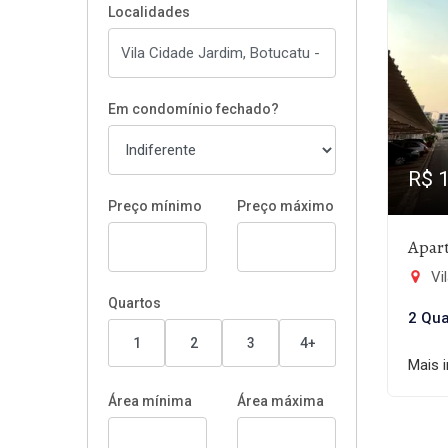
Localidades
Em condomínio fechado?
R$ 
Preço mínimo
Preço máximo
Apar
Vil
Quartos
2 Qua
1
2
3
4+
Mais 
Área mínima
Área máxima