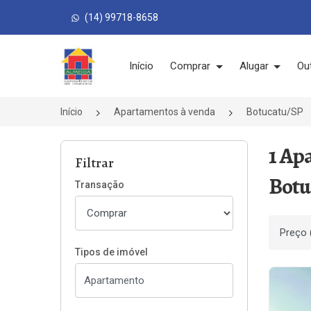
(14) 99718-8658
Página inicial
Início
Comprar
Alugar
Ou
Início
Apartamentos à venda
Botucatu/SP
1 Ap
Filtrar
Botu
Transação
Ordenar
Tipos de imóvel