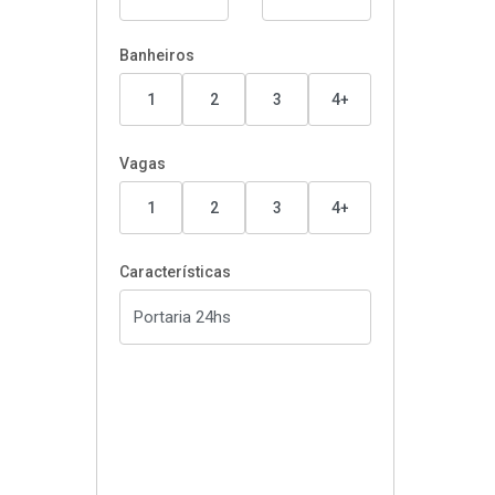
Banheiros
1
2
3
4+
Vagas
1
2
3
4+
Características