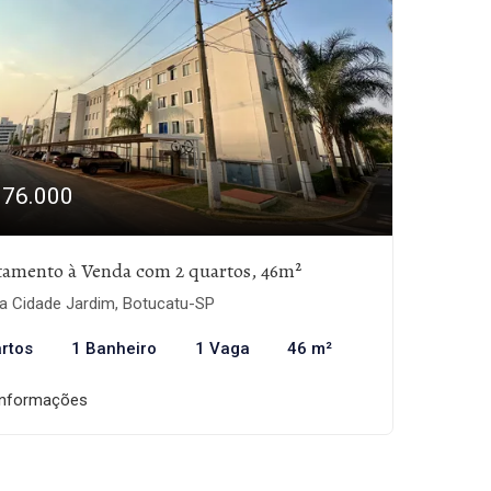
176.000
tamento à Venda com 2 quartos, 46m²
a Cidade Jardim, Botucatu-SP
rtos
1 Banheiro
1 Vaga
46 m²
informações