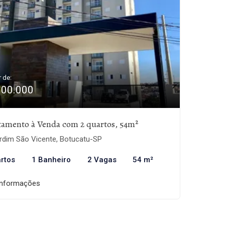
r de:
300.000
tamento à Venda com 2 quartos, 54m²
rdim São Vicente, Botucatu-SP
rtos
1 Banheiro
2 Vagas
54 m²
informações