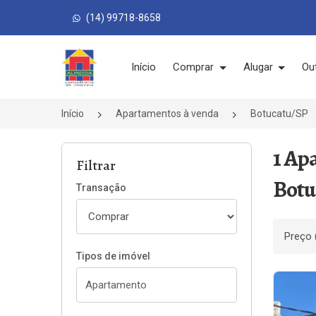
(14) 99718-8658
Página inicial
Início
Comprar
Alugar
Ou
Início
Apartamentos à venda
Botucatu/SP
1 Ap
Filtrar
Botu
Transação
Ordenar
Tipos de imóvel