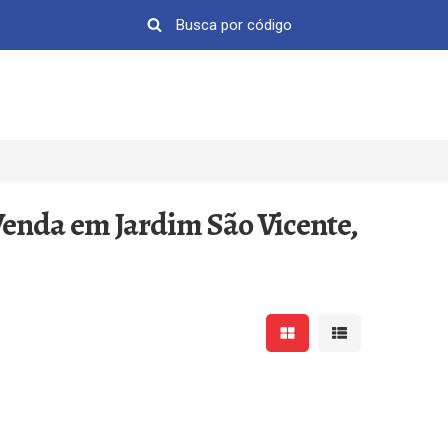
Venda em Jardim São Vicente,
Mostrar resultados em 
Mostrar resultad