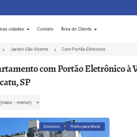
tras cidades
Contato
Área do Cliente
Jardim São Vicente
Com Portão Eletrônico
artamento com Portão Eletrônico à 
catu, SP
 por
Exclusivo
Pronto para Morar