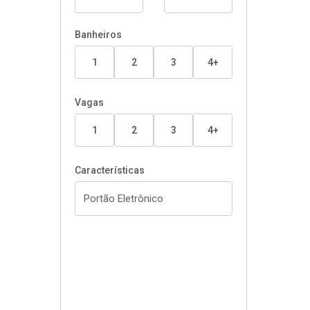
Banheiros
1
2
3
4+
Vagas
1
2
3
4+
Características