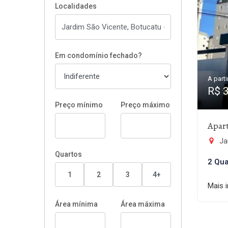
Localidades
Em condomínio fechado?
A parti
R$ 
Preço mínimo
Preço máximo
Apar
Ja
Quartos
2 Qua
1
2
3
4+
Mais 
Área mínima
Área máxima