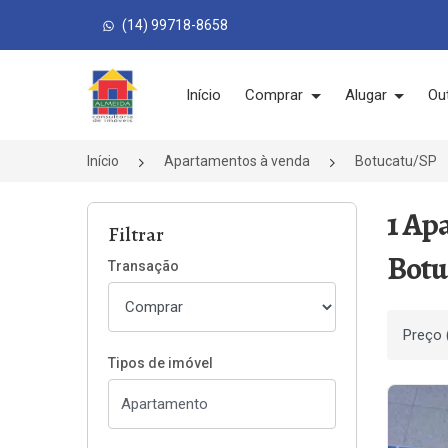
(14) 99718-8658
Página inicial
Início
Comprar
Alugar
Ou
Início
Apartamentos à venda
Botucatu/SP
1 Ap
Filtrar
Botu
Transação
Ordenar
Tipos de imóvel