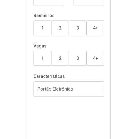
Banheiros
1
2
3
4+
Vagas
1
2
3
4+
Características