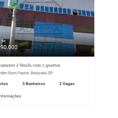
r de:
990.000
tamento à Venda com 3 quartos
rdim Bom Pastor, Botucatu-SP
rtos
3 Banheiros
2 Vagas
informações