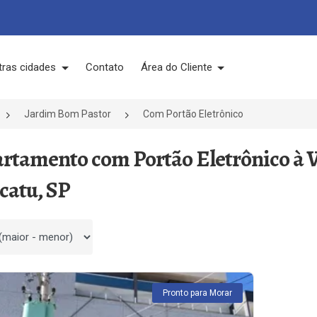
tras cidades
Contato
Área do Cliente
Jardim Bom Pastor
Com Portão Eletrônico
artamento com Portão Eletrônico à 
catu, SP
 por
Pronto para Morar