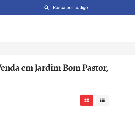
Venda em Jardim Bom Pastor,
Mostrar resultados em 
Mostrar resultad