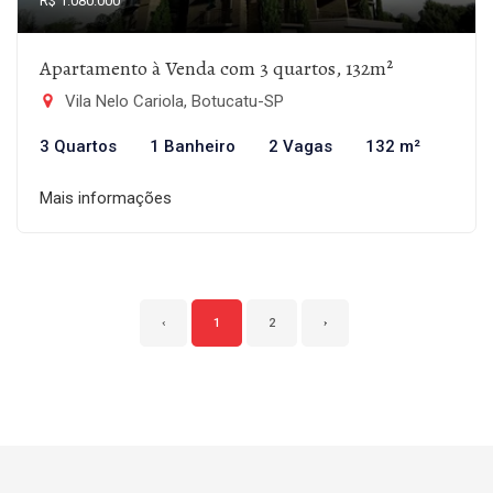
R$ 1.080.000
Apartamento à Venda com 3 quartos, 132m²
Vila Nelo Cariola, Botucatu-SP
3 Quartos
1 Banheiro
2 Vagas
132 m²
Mais informações
‹
1
2
›