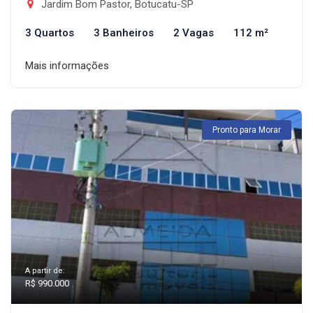
Jardim Bom Pastor, Botucatu-SP
3 Quartos
3 Banheiros
2 Vagas
112 m²
Mais informações
Pronto para Morar
A partir de:
R$ 990.000