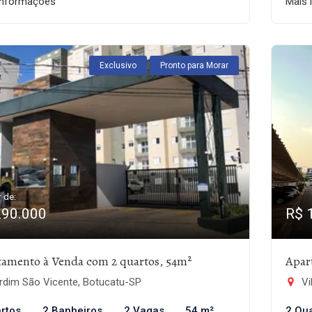
informações
Mais 
Exclusivo
Pronto para Morar
r de:
290.000
R$ 
tamento à Venda com 2 quartos, 54m²
Apar
rdim São Vicente, Botucatu-SP
Vi
rtos
2 Banheiros
2 Vagas
54 m²
2 Qu