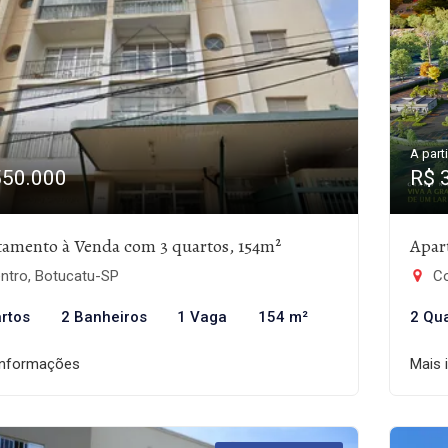
A parti
550.000
R$ 
tamento à Venda com 3 quartos, 154m²
Apar
ntro, Botucatu-SP
Con
rtos
2 Banheiros
1 Vaga
154 m²
2 Qu
informações
Mais 