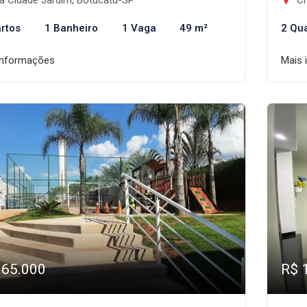
a Cidade Jardim, Botucatu-SP
Ch
rtos
1 Banheiro
1 Vaga
49 m²
2 Qu
informações
Mais 
165.000
R$ 