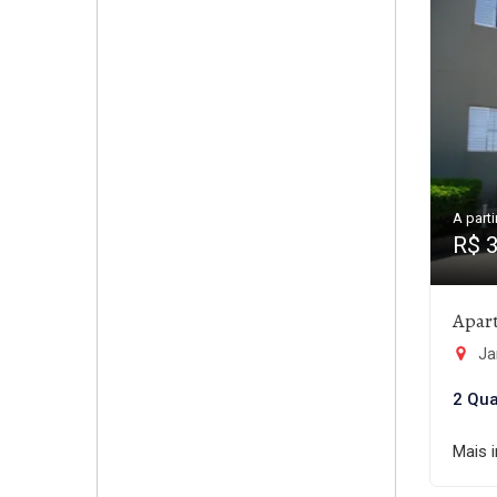
A parti
R$ 
Apar
Ja
2 Qua
Mais 