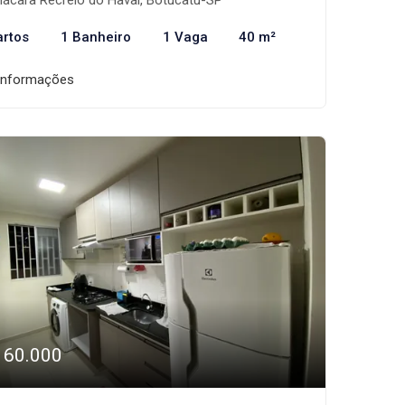
ácara Recreio do Havaí, Botucatu-SP
artos
1 Banheiro
1 Vaga
40 m²
informações
160.000