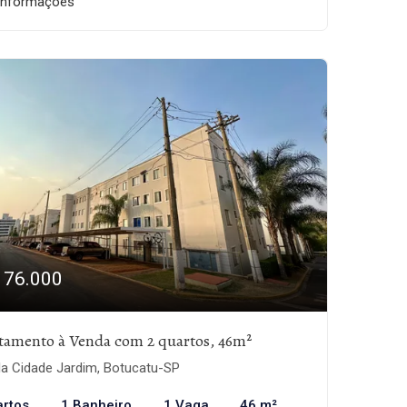
informações
176.000
tamento à Venda com 2 quartos, 46m²
la Cidade Jardim, Botucatu-SP
artos
1 Banheiro
1 Vaga
46 m²