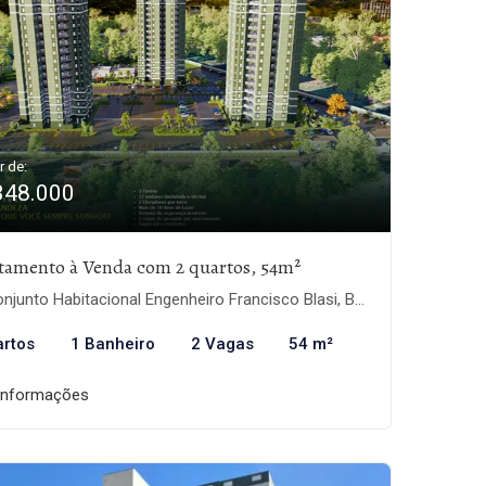
r de:
348.000
tamento à Venda com 2 quartos, 54m²
junto Habitacional Engenheiro Francisco Blasi, Botucatu-SP
artos
1 Banheiro
2 Vagas
54 m²
informações