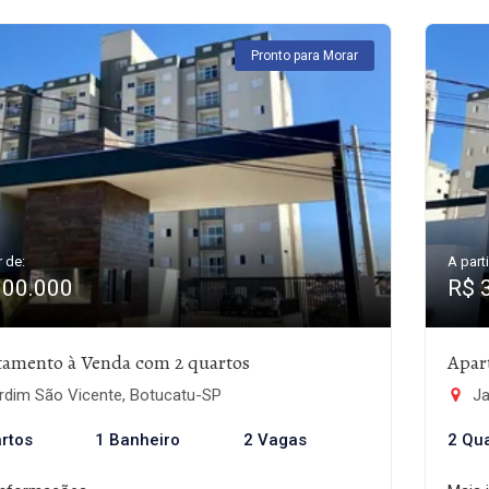
Pronto para Morar
r de:
A parti
300.000
R$ 
tamento à Venda com 2 quartos
Apar
rdim São Vicente, Botucatu-SP
Ja
rtos
1 Banheiro
2 Vagas
2 Qu