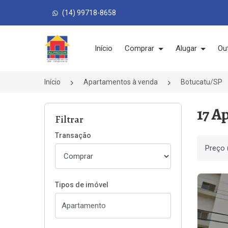
(14) 99718-8658
Página inicial
Início
Comprar
Alugar
Ou
Início
Apartamentos à venda
Botucatu/SP
17 A
Filtrar
Transação
Ordenar
Tipos de imóvel