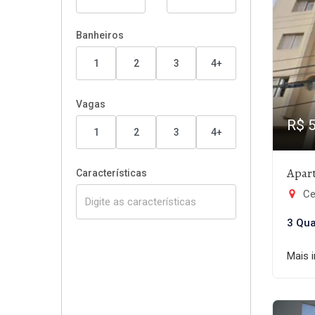
Banheiros
1
2
3
4+
Vagas
R$ 
1
2
3
4+
Apar
Características
Ce
3 Qua
Mais 