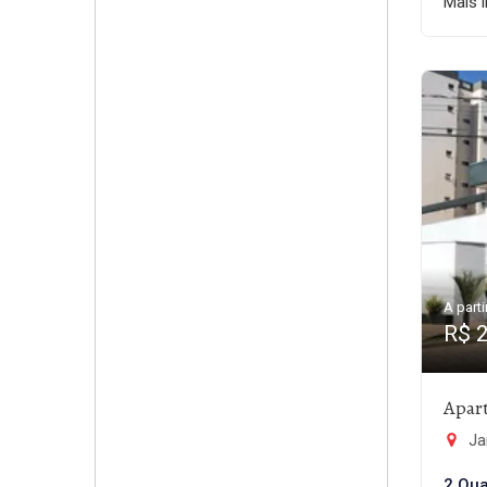
Mais 
A parti
R$ 
Apar
Ja
2 Qua