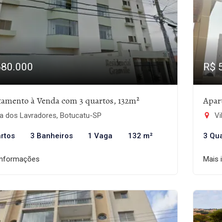
680.000
R$ 
tamento à Venda com 3 quartos, 132m²
Apar
la dos Lavradores, Botucatu-SP
Vi
rtos
3 Banheiros
1 Vaga
132 m²
3 Qu
informações
Mais 