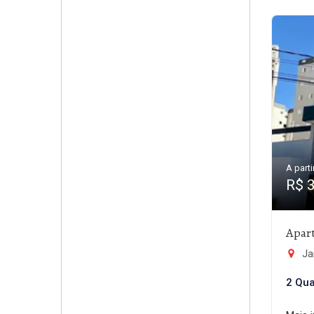
A parti
R$ 
Apar
Ja
2 Qua