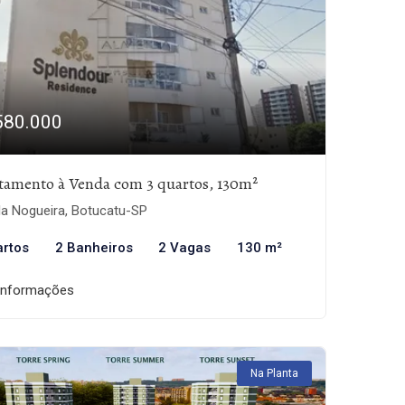
580.000
tamento à Venda com 3 quartos, 130m²
la Nogueira, Botucatu-SP
artos
2 Banheiros
2 Vagas
130 m²
informações
Na Planta