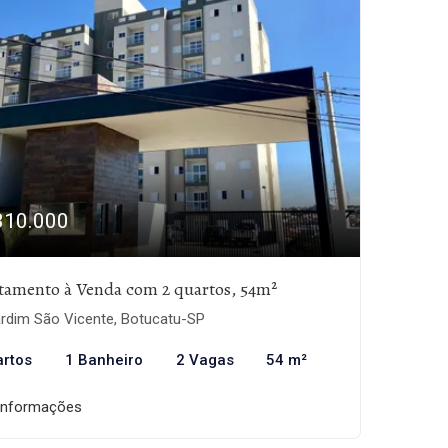
310.000
tamento à Venda com 2 quartos, 54m²
rdim São Vicente, Botucatu-SP
artos
1 Banheiro
2 Vagas
54 m²
informações