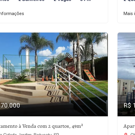
informações
Mais 
170.000
R$ 
tamento à Venda com 2 quartos, 49m²
Apar