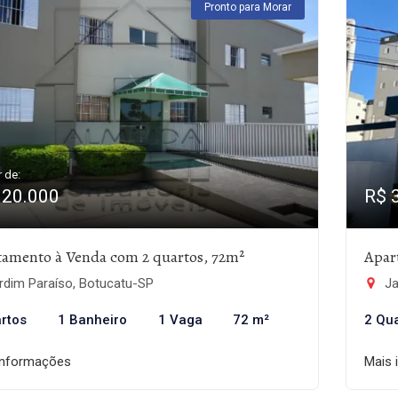
Pronto para Morar
r de:
320.000
R$ 
tamento à Venda com 2 quartos, 72m²
Apar
rdim Paraíso, Botucatu-SP
Ja
rtos
1 Banheiro
1 Vaga
72 m²
2 Qu
informações
Mais 