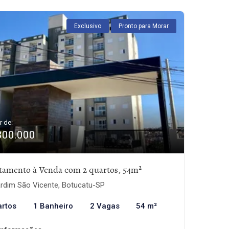
Exclusivo
Pronto para Morar
r de:
300.000
tamento à Venda com 2 quartos, 54m²
rdim São Vicente, Botucatu-SP
artos
1 Banheiro
2 Vagas
54 m²