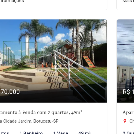
informações
Mais 
170.000
R$ 
tamento à Venda com 2 quartos, 49m²
Apar
a Cidade Jardim, Botucatu-SP
Ch
rtos
1 Banheiro
1 Vaga
49 m²
2 Qu