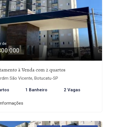
r de:
300.000
tamento à Venda com 2 quartos
rdim São Vicente, Botucatu-SP
artos
1 Banheiro
2 Vagas
informações