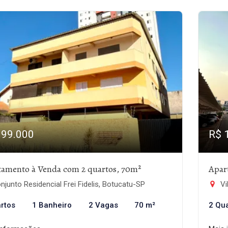
199.000
R$ 
tamento à Venda com 2 quartos, 70m²
Apar
junto Residencial Frei Fidelis, Botucatu-SP
Vi
rtos
1 Banheiro
2 Vagas
70 m²
2 Qu