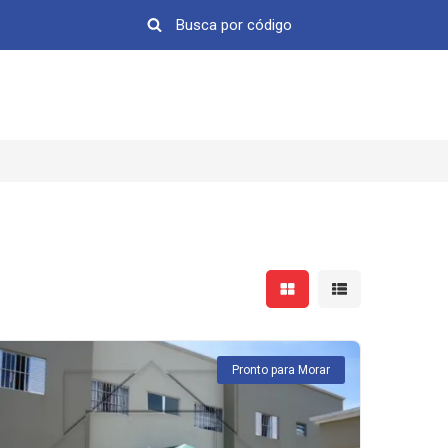
Mostrar resultados em 
Mostrar resultad
Pronto para Morar