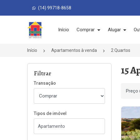
(14) 99718-8658
Página inicial
Início
Comprar
Alugar
Ou
Início
Apartamentos à venda
2 Quartos
15 A
Filtrar
Transação
Ordenar
Tipos de imóvel