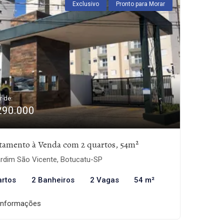
Exclusivo
Pronto para Morar
r de:
290.000
tamento à Venda com 2 quartos, 54m²
rdim São Vicente, Botucatu-SP
artos
2 Banheiros
2 Vagas
54 m²
informações