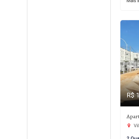
Mais 
R$ 
Apar
Vil
2 Qua