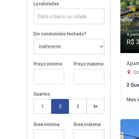
Localidades
Em condomínio fechado?
A parti
R$ 
Apar
Preço mínimo
Preço máximo
Con
2 Qua
Quartos
Mais 
1
2
3
4+
Área mínima
Área máxima