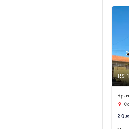
R$ 
Apar
Con
2 Qua