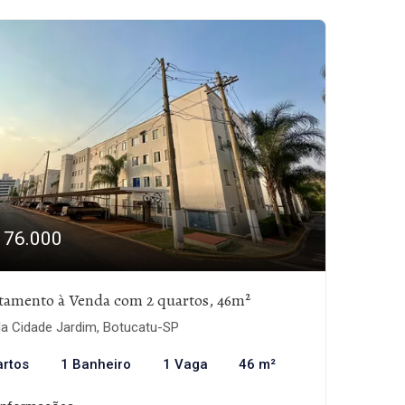
176.000
tamento à Venda com 2 quartos, 46m²
la Cidade Jardim, Botucatu-SP
artos
1 Banheiro
1 Vaga
46 m²