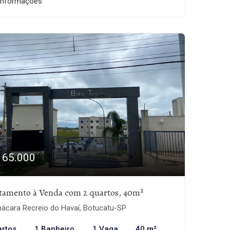
informações
165.000
tamento à Venda com 2 quartos, 40m²
ácara Recreio do Havaí, Botucatu-SP
artos
1 Banheiro
1 Vaga
40 m²