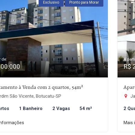
Exclusivo
Pronto para Morar
r de:
A parti
300.000
R$ 
tamento à Venda com 2 quartos, 54m²
Apar
rdim São Vicente, Botucatu-SP
Ja
rtos
1 Banheiro
2 Vagas
54 m²
2 Qu
informações
Mais 