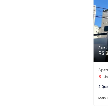
A parti
R$ 
Apar
Ja
2 Qua
Mais 