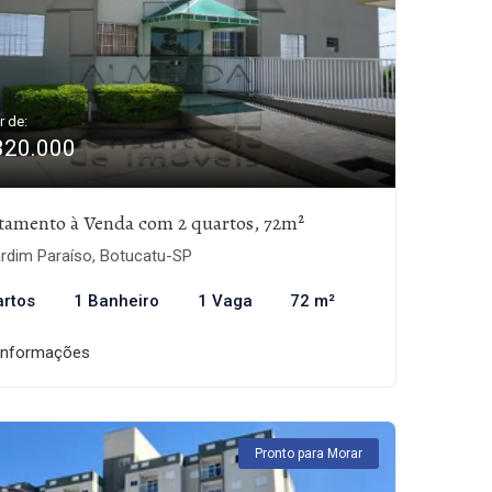
r de:
320.000
tamento à Venda com 2 quartos, 72m²
rdim Paraíso, Botucatu-SP
artos
1 Banheiro
1 Vaga
72 m²
informações
Pronto para Morar