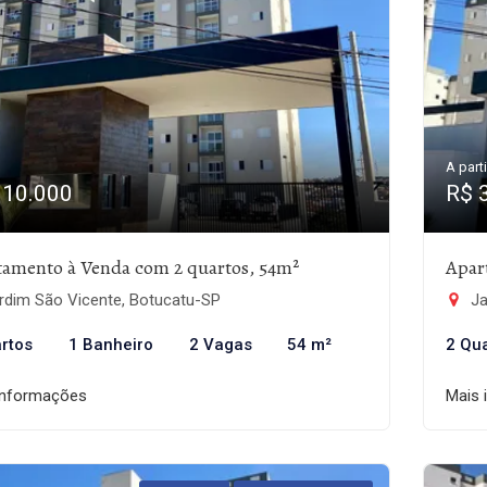
A parti
310.000
R$ 
tamento à Venda com 2 quartos, 54m²
Apar
rdim São Vicente, Botucatu-SP
Ja
rtos
1 Banheiro
2 Vagas
54 m²
2 Qu
informações
Mais 