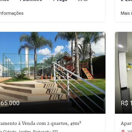
informações
Mais 
165.000
R$ 
tamento à Venda com 2 quartos, 49m²
Apar