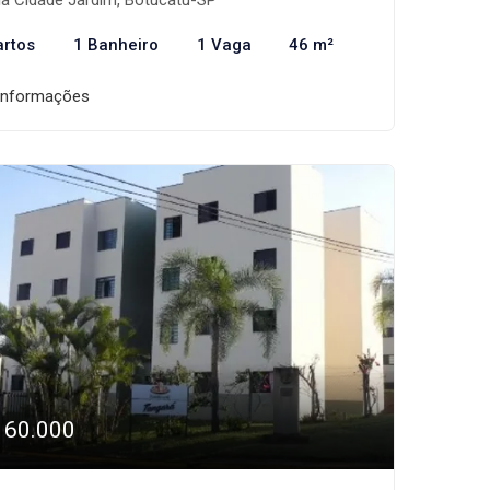
la Cidade Jardim, Botucatu-SP
artos
1 Banheiro
1 Vaga
46 m²
informações
160.000