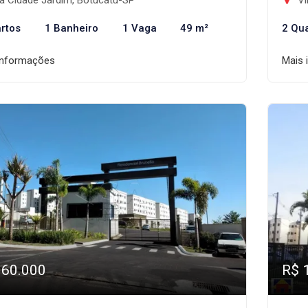
a Cidade Jardim, Botucatu-SP
Vi
rtos
1 Banheiro
1 Vaga
49 m²
2 Qu
informações
Mais 
160.000
R$ 