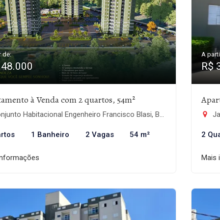
r de:
A parti
348.000
R$ 
tamento à Venda com 2 quartos, 54m²
Apar
junto Habitacional Engenheiro Francisco Blasi, Botucatu-SP
Ja
rtos
1 Banheiro
2 Vagas
54 m²
2 Qu
informações
Mais 